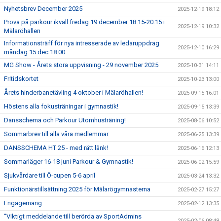
Nyhetsbrev December 2025
2025-12-19 18:12
Prova på parkour ikväll fredag 19 december 18.15-20.15 i
2025-12-19 10:32
Mälaröhallen
Informationsträff för nya intresserade av ledaruppdrag
2025-12-10 16:29
måndag 15 dec 18.00
MG Show - Årets stora uppvisning - 29 november 2025
2025-10-31 14:11
Fritidskortet
2025-10-23 13:00
Årets hinderbanetävling 4 oktober i Mälaröhallen!
2025-09-15 16:01
Höstens alla fokusträningar i gymnastik!
2025-09-15 13:39
Dansschema och Parkour Utomhusträning!
2025-08-06 10:52
Sommarbrev till alla våra medlemmar
2025-06-25 13:39
DANSSCHEMA HT 25 - med rätt länk!
2025-06-16 12:13
Sommarläger 16-18 juni Parkour & Gymnastik!
2025-06-02 15:59
Sjukvårdare till Ö-cupen 5-6 april
2025-03-24 13:32
Funktionärstillsättning 2025 för Mälarögymnasterna
2025-02-27 15:27
Engagemang
2025-02-12 13:35
“Viktigt meddelande till berörda av SportAdmins
2025-02-06 08:48