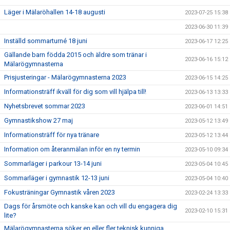
Läger i Mälaröhallen 14-18 augusti
2023-07-25 15:38
2023-06-30 11:39
Inställd sommarturné 18 juni
2023-06-17 12:25
Gällande barn födda 2015 och äldre som tränar i
2023-06-16 15:12
Mälarögymnasterna
Prisjusteringar - Mälarögymnasterna 2023
2023-06-15 14:25
Informationsträff ikväll för dig som vill hjälpa till!
2023-06-13 13:33
Nyhetsbrevet sommar 2023
2023-06-01 14:51
Gymnastikshow 27 maj
2023-05-12 13:49
Informationsträff för nya tränare
2023-05-12 13:44
Information om återanmälan inför en ny termin
2023-05-10 09:34
Sommarläger i parkour 13-14 juni
2023-05-04 10:45
Sommarläger i gymnastik 12-13 juni
2023-05-04 10:40
Fokusträningar Gymnastik våren 2023
2023-02-24 13:33
Dags för årsmöte och kanske kan och vill du engagera dig
2023-02-10 15:31
lite?
Mälarögymnasterna söker en eller fler teknisk kunniga