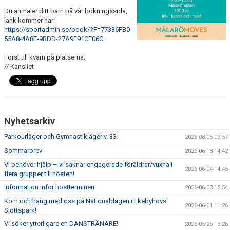
VANLIGA FRÅGOR
Du anmäler ditt barn på vår bokningssida,
länk kommer här:
DOKUMENT
https://sportadmin.se/book/?F=77336FB0-
55A8-4A8E-9BDD-27A9F91CF06C
MINI Ö-CUPEN
Först till kvarn på platserna.
// Kansliet
PARAGYMNASTIK
WORLD GYMNAESTRADA
Nyhetsarkiv
Parkourläger och Gymnastikläger v. 33
2026-08-05 09:57
Sommarbrev
2026-06-18 14:42
Vi behöver hjälp – vi saknar engagerade föräldrar/vuxna i
2026-06-04 14:45
flera grupper till hösten!
Information inför höstterminen
2026-06-03 15:54
Kom och häng med oss på Nationaldagen i Ekebyhovs
2026-06-01 11:26
Slottspark!
Vi söker ytterligare en DANSTRÄNARE!
2026-05-26 13:26