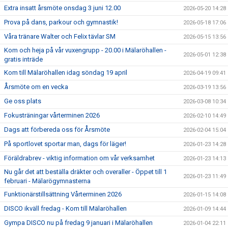
Extra insatt årsmöte onsdag 3 juni 12.00
2026-05-20 14:28
Prova på dans, parkour och gymnastik!
2026-05-18 17:06
Våra tränare Walter och Felix tävlar SM
2026-05-15 13:56
Kom och heja på vår vuxengrupp - 20.00 i Mälaröhallen -
2026-05-01 12:38
gratis inträde
Kom till Mälaröhallen idag söndag 19 april
2026-04-19 09:41
Årsmöte om en vecka
2026-03-19 13:56
Ge oss plats
2026-03-08 10:34
Fokusträningar vårterminen 2026
2026-02-10 14:49
Dags att förbereda oss för Årsmöte
2026-02-04 15:04
På sportlovet sportar man, dags för läger!
2026-01-23 14:28
Föräldrabrev - viktig information om vår verksamhet
2026-01-23 14:13
Nu går det att beställa dräkter och overaller - Öppet till 1
2026-01-23 11:49
februari - Mälarögymnasterna
Funktionärstillsättning Vårterminen 2026
2026-01-15 14:08
DISCO ikväll fredag - Kom till Mälaröhallen
2026-01-09 14:44
Gympa DISCO nu på fredag 9 januari i Mälaröhallen
2026-01-04 22:11