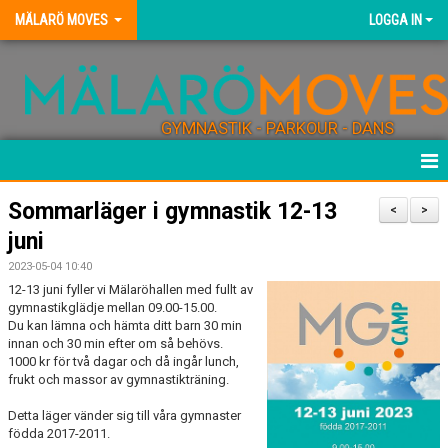
MÄLARÖ MOVES
LOGGA IN
GYMNASTIK - PARKOUR - DANS
HEM
Sommarläger i gymnastik 12-13
<
>
juni
NYHETER
2023-05-04 10:40
KONTAKT
12-13 juni fyller vi Mälaröhallen med fullt av
gymnastikglädje mellan 09.00-15.00.
Du kan lämna och hämta ditt barn 30 min
FÖRENINGEN
innan och 30 min efter om så behövs.
1000 kr för två dagar och då ingår lunch,
BLI TRÄNARE
frukt och massor av gymnastikträning.
Detta läger vänder sig till våra gymnaster
FÖRENINGSKLÄDER
födda 2017-2011.