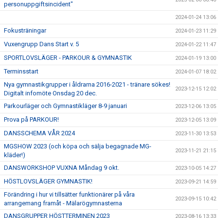
personuppgiftsincident"
2024-01-24 13:06
Fokusträningar
2024-01-23 11:29
Vuxengrupp Dans Start v. 5
2024-01-22 11:47
SPORTLOVSLÄGER - PARKOUR & GYMNASTIK
2024-01-19 13:00
Terminsstart
2024-01-07 18:02
Nya gymnastikgrupper i åldrarna 2016-2021 - tränare sökes!
2023-12-15 12:02
Digitalt infomöte Onsdag 20 dec.
Parkourläger och Gymnastikläger 8-9 januari
2023-12-06 13:05
Prova på PARKOUR!
2023-12-05 13:09
DANSSCHEMA VÅR 2024
2023-11-30 13:53
MGSHOW 2023 (och köpa och sälja begagnade MG-
2023-11-21 21:15
kläder!)
DANSWORKSHOP VUXNA Måndag 9 okt.
2023-10-05 14:27
HÖSTLOVSLÄGER GYMNASTIK!
2023-09-21 14:59
Förändring i hur vi tillsätter funktionärer på våra
2023-09-15 10:42
arrangemang framåt - Mälarögymnasterna
DANSGRUPPER HÖSTTERMINEN 2023
2023-08-16 13:33