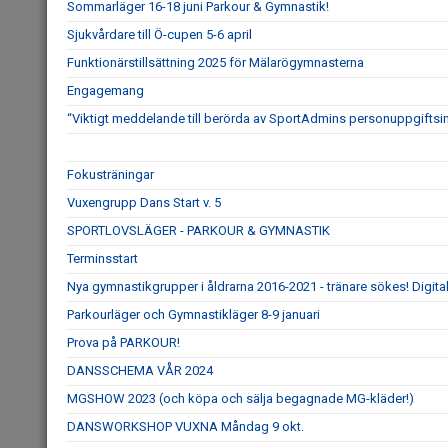
Sommarläger 16-18 juni Parkour & Gymnastik!
Sjukvårdare till Ö-cupen 5-6 april
Funktionärstillsättning 2025 för Mälarögymnasterna
Engagemang
“Viktigt meddelande till berörda av SportAdmins personuppgiftsi
Fokusträningar
Vuxengrupp Dans Start v. 5
SPORTLOVSLÄGER - PARKOUR & GYMNASTIK
Terminsstart
Nya gymnastikgrupper i åldrarna 2016-2021 - tränare sökes! Digit
Parkourläger och Gymnastikläger 8-9 januari
Prova på PARKOUR!
DANSSCHEMA VÅR 2024
MGSHOW 2023 (och köpa och sälja begagnade MG-kläder!)
DANSWORKSHOP VUXNA Måndag 9 okt.