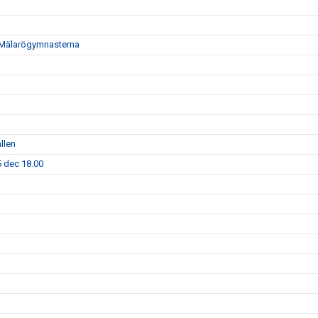
i - Mälarögymnasterna
llen
5 dec 18.00