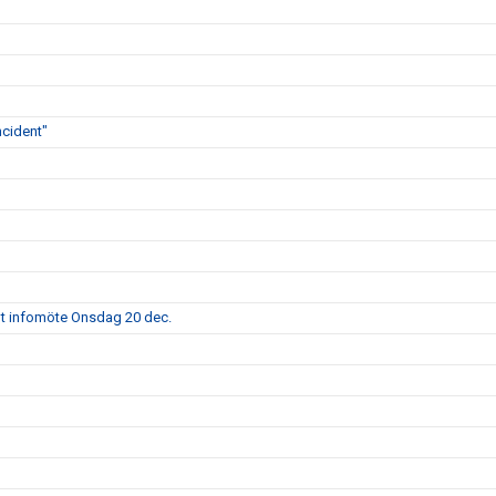
ncident"
alt infomöte Onsdag 20 dec.