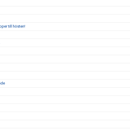
per till hösten!
!
äde