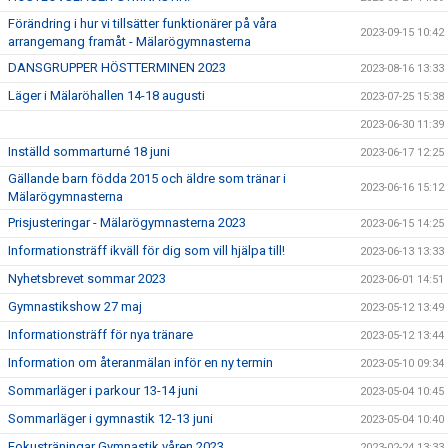
Förändring i hur vi tillsätter funktionärer på våra
2023-09-15 10:42
arrangemang framåt - Mälarögymnasterna
DANSGRUPPER HÖSTTERMINEN 2023
2023-08-16 13:33
Läger i Mälaröhallen 14-18 augusti
2023-07-25 15:38
2023-06-30 11:39
Inställd sommarturné 18 juni
2023-06-17 12:25
Gällande barn födda 2015 och äldre som tränar i
2023-06-16 15:12
Mälarögymnasterna
Prisjusteringar - Mälarögymnasterna 2023
2023-06-15 14:25
Informationsträff ikväll för dig som vill hjälpa till!
2023-06-13 13:33
Nyhetsbrevet sommar 2023
2023-06-01 14:51
Gymnastikshow 27 maj
2023-05-12 13:49
Informationsträff för nya tränare
2023-05-12 13:44
Information om återanmälan inför en ny termin
2023-05-10 09:34
Sommarläger i parkour 13-14 juni
2023-05-04 10:45
Sommarläger i gymnastik 12-13 juni
2023-05-04 10:40
Fokusträningar Gymnastik våren 2023
2023-02-24 13:33