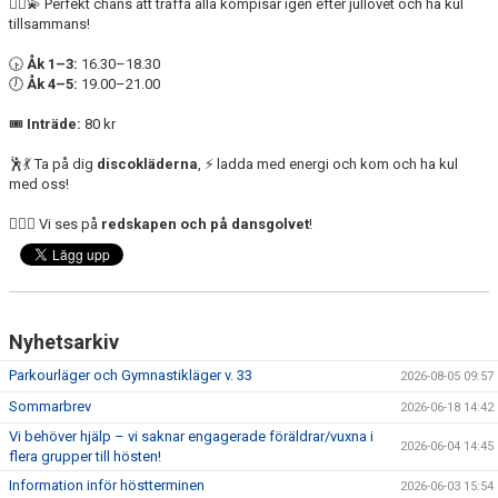
👯‍♂️💫 Perfekt chans att träffa alla kompisar igen efter jullovet och ha kul
VANLIGA FRÅGOR
tillsammans!
DOKUMENT
🕟
Åk 1–3:
16.30–18.30
🕖
Åk 4–5:
19.00–21.00
MINI Ö-CUPEN
🎟️
Inträde:
80 kr
PARAGYMNASTIK
🕺💃 Ta på dig
discokläderna
, ⚡ ladda med energi och kom och ha kul
med oss!
WORLD GYMNAESTRADA
🤸‍♂️✨ Vi ses på
redskapen och på dansgolvet
!
Nyhetsarkiv
Parkourläger och Gymnastikläger v. 33
2026-08-05 09:57
Sommarbrev
2026-06-18 14:42
Vi behöver hjälp – vi saknar engagerade föräldrar/vuxna i
2026-06-04 14:45
flera grupper till hösten!
Information inför höstterminen
2026-06-03 15:54