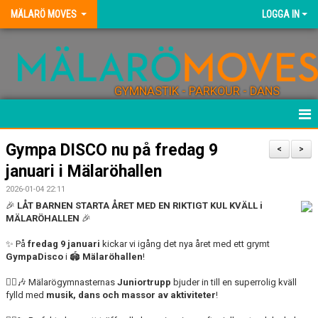
MÄLARÖ MOVES
LOGGA IN
GYMNASTIK - PARKOUR - DANS
HEM
Gympa DISCO nu på fredag 9
<
>
januari i Mälaröhallen
NYHETER
2026-01-04 22:11
KONTAKT
🎉
LÅT BARNEN STARTA ÅRET MED EN RIKTIGT KUL KVÄLL i
MÄLARÖHALLEN
🎉
FÖRENINGEN
✨ På
fredag 9 januari
kickar vi igång det nya året med ett grymt
GympaDisco
i 🏟️
Mälaröhallen
!
BLI TRÄNARE
🤸‍♀️🎶 Mälarögymnasternas
Juniortrupp
bjuder in till en superrolig kväll
fylld med
musik, dans och massor av aktiviteter
!
FÖRENINGSKLÄDER