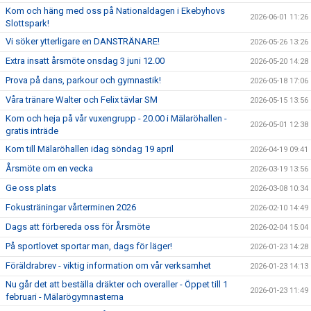
Kom och häng med oss på Nationaldagen i Ekebyhovs
2026-06-01 11:26
Slottspark!
Vi söker ytterligare en DANSTRÄNARE!
2026-05-26 13:26
Extra insatt årsmöte onsdag 3 juni 12.00
2026-05-20 14:28
Prova på dans, parkour och gymnastik!
2026-05-18 17:06
Våra tränare Walter och Felix tävlar SM
2026-05-15 13:56
Kom och heja på vår vuxengrupp - 20.00 i Mälaröhallen -
2026-05-01 12:38
gratis inträde
Kom till Mälaröhallen idag söndag 19 april
2026-04-19 09:41
Årsmöte om en vecka
2026-03-19 13:56
Ge oss plats
2026-03-08 10:34
Fokusträningar vårterminen 2026
2026-02-10 14:49
Dags att förbereda oss för Årsmöte
2026-02-04 15:04
På sportlovet sportar man, dags för läger!
2026-01-23 14:28
Föräldrabrev - viktig information om vår verksamhet
2026-01-23 14:13
Nu går det att beställa dräkter och overaller - Öppet till 1
2026-01-23 11:49
februari - Mälarögymnasterna