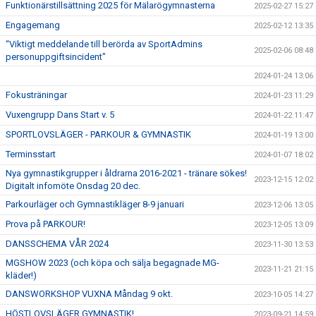
Funktionärstillsättning 2025 för Mälarögymnasterna
2025-02-27 15:27
Engagemang
2025-02-12 13:35
“Viktigt meddelande till berörda av SportAdmins
2025-02-06 08:48
personuppgiftsincident"
2024-01-24 13:06
Fokusträningar
2024-01-23 11:29
Vuxengrupp Dans Start v. 5
2024-01-22 11:47
SPORTLOVSLÄGER - PARKOUR & GYMNASTIK
2024-01-19 13:00
Terminsstart
2024-01-07 18:02
Nya gymnastikgrupper i åldrarna 2016-2021 - tränare sökes!
2023-12-15 12:02
Digitalt infomöte Onsdag 20 dec.
Parkourläger och Gymnastikläger 8-9 januari
2023-12-06 13:05
Prova på PARKOUR!
2023-12-05 13:09
DANSSCHEMA VÅR 2024
2023-11-30 13:53
MGSHOW 2023 (och köpa och sälja begagnade MG-
2023-11-21 21:15
kläder!)
DANSWORKSHOP VUXNA Måndag 9 okt.
2023-10-05 14:27
HÖSTLOVSLÄGER GYMNASTIK!
2023-09-21 14:59