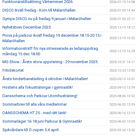
Funktionärstillsättning Vårterminen 2026
2026-01-15 14:08
DISCO ikväll fredag - Kom till Mälaröhallen
2026-01-09 14:44
Gympa DISCO nu på fredag 9 januari i Mälaröhallen
2026-01-04 22:11
Nyhetsbrev December 2025
2025-12-19 18:12
Prova på parkour ikväll fredag 19 december 18.15-20.15 i
2025-12-19 10:32
Mälaröhallen
Informationsträff för nya intresserade av ledaruppdrag
2025-12-10 16:29
måndag 15 dec 18.00
MG Show - Årets stora uppvisning - 29 november 2025
2025-10-31 14:11
Fritidskortet
2025-10-23 13:00
Årets hinderbanetävling 4 oktober i Mälaröhallen!
2025-09-15 16:01
Höstens alla fokusträningar i gymnastik!
2025-09-15 13:39
Dansschema och Parkour Utomhusträning!
2025-08-06 10:52
Sommarbrev till alla våra medlemmar
2025-06-25 13:39
DANSSCHEMA HT 25 - med rätt länk!
2025-06-16 12:13
Sommarläger 16-18 juni Parkour & Gymnastik!
2025-06-02 15:59
Sjukvårdare till Ö-cupen 5-6 april
2025-03-24 13:32