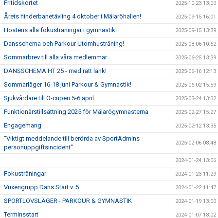
Fritidskortet
2025-10-23 13:00
Årets hinderbanetävling 4 oktober i Mälaröhallen!
2025-09-15 16:01
Höstens alla fokusträningar i gymnastik!
2025-09-15 13:39
Dansschema och Parkour Utomhusträning!
2025-08-06 10:52
Sommarbrev till alla våra medlemmar
2025-06-25 13:39
DANSSCHEMA HT 25 - med rätt länk!
2025-06-16 12:13
Sommarläger 16-18 juni Parkour & Gymnastik!
2025-06-02 15:59
Sjukvårdare till Ö-cupen 5-6 april
2025-03-24 13:32
Funktionärstillsättning 2025 för Mälarögymnasterna
2025-02-27 15:27
Engagemang
2025-02-12 13:35
“Viktigt meddelande till berörda av SportAdmins
2025-02-06 08:48
personuppgiftsincident"
2024-01-24 13:06
Fokusträningar
2024-01-23 11:29
Vuxengrupp Dans Start v. 5
2024-01-22 11:47
SPORTLOVSLÄGER - PARKOUR & GYMNASTIK
2024-01-19 13:00
Terminsstart
2024-01-07 18:02