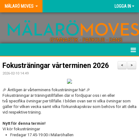
MÄLARÖ MOVES
LOGGA IN
GYMNASTIK - PARKOUR - DANS
HEM
Fokusträningar vårterminen 2026
<
>
2026-02-10 14:49
NYHETER
KONTAKT
🎉
Äntligen är vårterminens fokusträningar här!
🎉
Fokusträningar är trä
ningstillfällen
där vi fördjupar oss i
en
eller
två
specifik
a
övning
ar
per tillfälle
. I bilden ovan
ser
ni
vilka övningar som
FÖRENINGEN
gäller
för vilken vecka
samt vilka
förkunskapskrav
som behövs för att delta
vid respektive träning.
BLI TRÄNARE
Nytt för denna termin!
Vi kör fokusträningar
FÖRENINGSKLÄDER
Fredagar
17.45-19.00
i Mälaröhallen