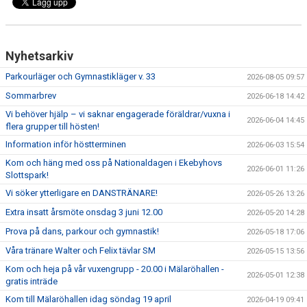
Nyhetsarkiv
Parkourläger och Gymnastikläger v. 33
2026-08-05 09:57
Sommarbrev
2026-06-18 14:42
Vi behöver hjälp – vi saknar engagerade föräldrar/vuxna i
2026-06-04 14:45
flera grupper till hösten!
Information inför höstterminen
2026-06-03 15:54
Kom och häng med oss på Nationaldagen i Ekebyhovs
2026-06-01 11:26
Slottspark!
Vi söker ytterligare en DANSTRÄNARE!
2026-05-26 13:26
Extra insatt årsmöte onsdag 3 juni 12.00
2026-05-20 14:28
Prova på dans, parkour och gymnastik!
2026-05-18 17:06
Våra tränare Walter och Felix tävlar SM
2026-05-15 13:56
Kom och heja på vår vuxengrupp - 20.00 i Mälaröhallen -
2026-05-01 12:38
gratis inträde
Kom till Mälaröhallen idag söndag 19 april
2026-04-19 09:41