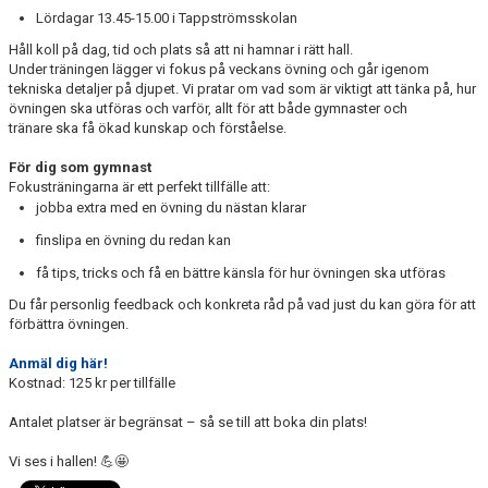
VANLIGA FRÅGOR
Lördagar
13.45-15.00
i Tappströmsskolan
Håll koll på
dag, tid och plats
så att
ni
hamnar i rätt hall.
DOKUMENT
Under träningen lägger v
i
fokus på veckans övning och går igenom
tekniska detaljer
på djupet.
Vi pratar om
vad som är viktigt att tänka på
, hur
MINI Ö-CUPEN
övningen ska utföras och varför
,
allt för att både
gymnaster och
tränare
ska få ökad kunskap och förståelse.
PARAGYMNASTIK
För dig som gymnast
Fokusträningarna är ett perfekt tillfälle att:
WORLD GYMNAESTRADA
jobba extra med en övning du nästan klarar
finslipa en övning du redan kan
få tips, tricks och
få
en bättre känsla för hur övningen ska utföras
Du får personlig feedback och konkreta råd på
vad just du
kan göra för att
förbättra övningen.
Anmäl dig här!
Kostnad:
125 kr per tillfälle
Antalet platser är begränsat – så
se till att boka din plats!
Vi ses i hallen!
💪🤩