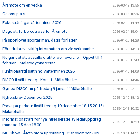
Årsmöte om en vecka
2026-03-19 13:56
Ge oss plats
2026-03-08 10:34
Fokusträningar vårterminen 2026
2026-02-10 14:49
Dags att förbereda oss för Årsmöte
2026-02-04 15:04
På sportlovet sportar man, dags för läger!
2026-01-23 14:28
Föräldrabrev - viktig information om vår verksamhet
2026-01-23 14:13
Nu går det att beställa dräkter och overaller - Öppet till 1
2026-01-23 11:49
februari - Mälarögymnasterna
Funktionärstillsättning Vårterminen 2026
2026-01-15 14:08
DISCO ikväll fredag - Kom till Mälaröhallen
2026-01-09 14:44
Gympa DISCO nu på fredag 9 januari i Mälaröhallen
2026-01-04 22:11
Nyhetsbrev December 2025
2025-12-19 18:12
Prova på parkour ikväll fredag 19 december 18.15-20.15 i
2025-12-19 10:32
Mälaröhallen
Informationsträff för nya intresserade av ledaruppdrag
2025-12-10 16:29
måndag 15 dec 18.00
MG Show - Årets stora uppvisning - 29 november 2025
2025-10-31 14:11