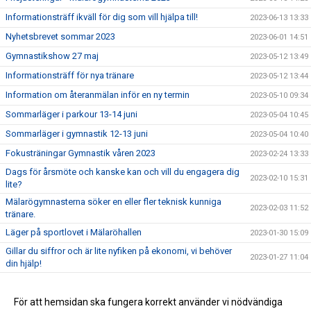
Informationsträff ikväll för dig som vill hjälpa till!
2023-06-13 13:33
Nyhetsbrevet sommar 2023
2023-06-01 14:51
Gymnastikshow 27 maj
2023-05-12 13:49
Informationsträff för nya tränare
2023-05-12 13:44
Information om återanmälan inför en ny termin
2023-05-10 09:34
Sommarläger i parkour 13-14 juni
2023-05-04 10:45
Sommarläger i gymnastik 12-13 juni
2023-05-04 10:40
Fokusträningar Gymnastik våren 2023
2023-02-24 13:33
Dags för årsmöte och kanske kan och vill du engagera dig
2023-02-10 15:31
lite?
Mälarögymnasterna söker en eller fler teknisk kunniga
2023-02-03 11:52
tränare.
Läger på sportlovet i Mälaröhallen
2023-01-30 15:09
Gillar du siffror och är lite nyfiken på ekonomi, vi behöver
2023-01-27 11:04
din hjälp!
2022-04-04 13:25
För att hemsidan ska fungera korrekt använder vi nödvändiga
2022-04-04 10:59