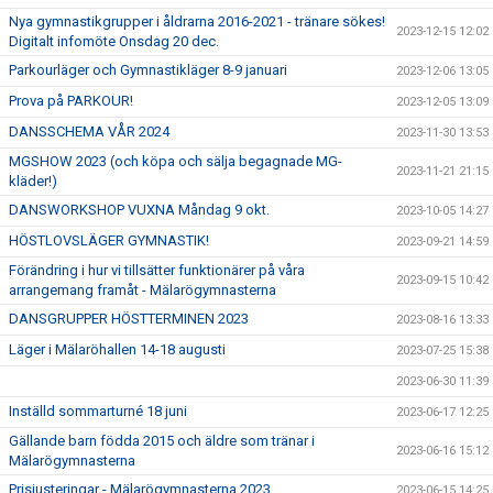
Nya gymnastikgrupper i åldrarna 2016-2021 - tränare sökes!
2023-12-15 12:02
Digitalt infomöte Onsdag 20 dec.
Parkourläger och Gymnastikläger 8-9 januari
2023-12-06 13:05
Prova på PARKOUR!
2023-12-05 13:09
DANSSCHEMA VÅR 2024
2023-11-30 13:53
MGSHOW 2023 (och köpa och sälja begagnade MG-
2023-11-21 21:15
kläder!)
DANSWORKSHOP VUXNA Måndag 9 okt.
2023-10-05 14:27
HÖSTLOVSLÄGER GYMNASTIK!
2023-09-21 14:59
Förändring i hur vi tillsätter funktionärer på våra
2023-09-15 10:42
arrangemang framåt - Mälarögymnasterna
DANSGRUPPER HÖSTTERMINEN 2023
2023-08-16 13:33
Läger i Mälaröhallen 14-18 augusti
2023-07-25 15:38
2023-06-30 11:39
Inställd sommarturné 18 juni
2023-06-17 12:25
Gällande barn födda 2015 och äldre som tränar i
2023-06-16 15:12
Mälarögymnasterna
Prisjusteringar - Mälarögymnasterna 2023
2023-06-15 14:25