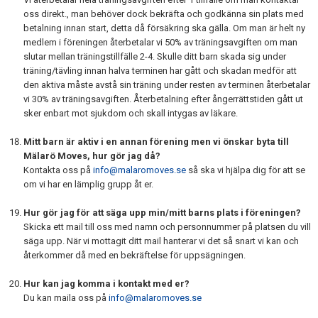
oss direkt., man behöver dock bekräfta och godkänna sin plats med
betalning innan start, detta då försäkring ska gälla. Om man är helt ny
medlem i föreningen återbetalar vi 50% av träningsavgiften om man
slutar mellan träningstillfälle 2-4. Skulle ditt barn skada sig under
träning/tävling innan halva terminen har gått och skadan medför att
den aktiva måste avstå sin träning under resten av terminen återbetalar
vi 30% av träningsavgiften. Återbetalning efter ångerrättstiden gått ut
sker enbart mot sjukdom och skall intygas av läkare.
Mitt barn är aktiv i en annan förening men vi önskar byta till
Mälarö Moves, hur gör jag då?
Kontakta oss på
info@malaromoves.se
så ska vi hjälpa dig för att se
om vi har en lämplig grupp åt er.
Hur gör jag för att säga upp min/mitt barns plats i föreningen?
Skicka ett mail till oss med namn och personnummer på platsen du vill
säga upp. När vi mottagit ditt mail hanterar vi det så snart vi kan och
återkommer då med en bekräftelse för uppsägningen.
Hur kan jag komma i kontakt med er?
Du kan maila oss på
info@malaromoves.se