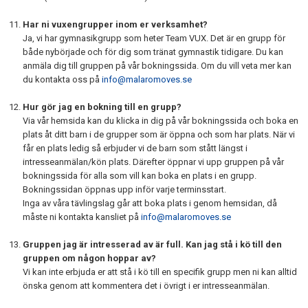
Har ni vuxengrupper inom er verksamhet?
Ja, vi har gymnasikgrupp som heter Team VUX. Det är en grupp för
både nybörjade och för dig som tränat gymnastik tidigare. Du kan
anmäla dig till gruppen på vår bokningssida. Om du vill veta mer kan
du kontakta oss på
info@malaromoves.se
Hur gör jag en bokning till en grupp?
Via vår hemsida kan du klicka in dig på vår bokningssida och boka en
plats åt ditt barn i de grupper som är öppna och som har plats. När vi
får en plats ledig så erbjuder vi de barn som stått längst i
intresseanmälan/kön plats. Därefter öppnar vi upp gruppen på vår
bokningssida för alla som vill kan boka en plats i en grupp.
Bokningssidan öppnas upp inför varje terminsstart.
Inga av våra tävlingslag går att boka plats i genom hemsidan, då
måste ni kontakta kansliet på
i
nfo@malaromoves.se
Gruppen jag är intresserad av är full. Kan jag stå i kö till den
gruppen om någon hoppar av?
Vi kan inte erbjuda er att stå i kö till en specifik grupp men ni kan alltid
önska genom att kommentera det i övrigt i er intresseanmälan.