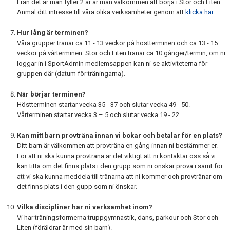
Från det år man fyller 2 år är man välkommen att börja i Stor och Liten.
Anmäl ditt intresse till våra olika verksamheter genom att
klicka här.
Hur lång är terminen?
Våra grupper tränar ca 11 - 13 veckor på höstterminen och ca 13 - 15
veckor på vårterminen. Stor och Liten tränar ca 10 gånger/termin, om ni
loggar in i SportAdmin medlemsappen kan ni se aktiviteterna för
gruppen där (datum för träningarna).
När börjar terminen?
Höstterminen startar vecka 35 - 37 och slutar vecka 49 - 50.
Vårterminen startar vecka 3 – 5 och slutar vecka 19 - 22.
Kan mitt barn provträna innan vi bokar och betalar för en plats?
Ditt barn är välkommen att provträna en gång innan ni bestämmer er.
För att ni ska kunna provträna är det viktigt att ni kontaktar oss så vi
kan titta om det finns plats i den grupp som ni önskar prova i samt för
att vi ska kunna meddela till tränarna att ni kommer och provtränar om
det finns plats i den gupp som ni önskar.
Vilka discipliner har ni verksamhet inom?
Vi har träningsformerna truppgymnastik, dans, parkour och Stor och
Liten (föräldrar är med sin barn).