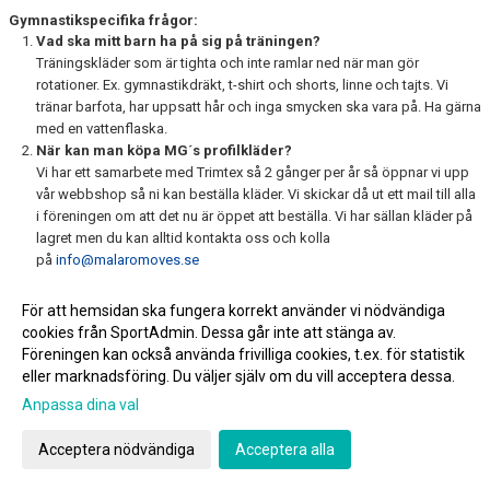
Gymnastikspecifika frågor:
Vad ska mitt barn ha på sig på träningen?
Träningskläder som är tighta och inte ramlar ned när man gör
rotationer. Ex. gymnastikdräkt, t-shirt och shorts, linne och tajts. Vi
tränar barfota, har uppsatt hår och inga smycken ska vara på. Ha gärna
med en vattenflaska.
När kan man köpa MG´s profilkläder?
Vi har ett samarbete med Trimtex så 2 gånger per år så öppnar vi upp
vår webbshop så ni kan beställa kläder. Vi skickar då ut ett mail till alla
i föreningen om att det nu är öppet att beställa. Vi har sällan kläder på
lagret men du kan alltid kontakta oss och kolla
på
info@malaromoves.se
Har ni tävlingsdräkter på lager?
För att hemsidan ska fungera korrekt använder vi nödvändiga
Ja, vi har just nu alla storlekar på lager. Stl. 130 – M.
cookies från SportAdmin. Dessa går inte att stänga av.
Föreningen kan också använda frivilliga cookies, t.ex. för statistik
eller marknadsföring. Du väljer själv om du vill acceptera dessa.
Anpassa dina val
Cookie-inställningar
Gå till Webbversion
Acceptera nödvändiga
Acceptera alla