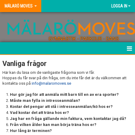
MÄLARÖ MOVES
LOGGA IN
GYMNASTIK - PARKOUR - DANS
HEM
Vanliga frågor
Här kan du läsa om de vanligaste frågorna som vi får.
NYHETER
Hoppas du får svar på din fråga, om du inte får det är du välkommen att
kontakta oss på
info@malaromoves.se
KONTAKT
Hur gör jag för att anmäla mitt barn till en av era sporter?
FÖRENINGEN
Måste man fylla in intresseanmälan?
Kostar det pengar att stå i intresseanmälan/kö hos er?
Vad kostar det att träna hos er?
BLI TRÄNARE
Jag har en fråga gällande min faktura, vem kontaktar jag då?
Från vilken ålder kan man börja träna hos er?
FÖRENINGSKLÄDER
Hur lång är terminen?