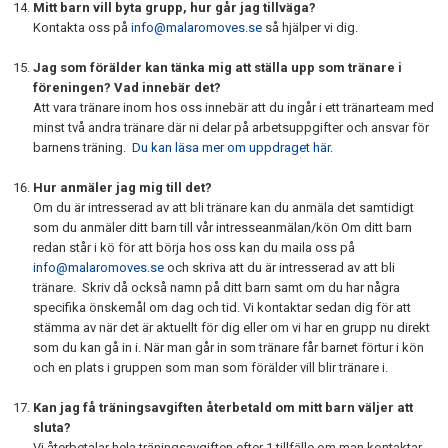
Mitt barn vill byta grupp, hur går jag tillväga?
Kontakta oss på
info@malaromoves.se
så hjälper vi dig.
Jag som förälder kan tänka mig att ställa upp som tränare i
föreningen? Vad innebär det?
Att vara tränare inom hos oss innebär att du ingår i ett tränarteam med
minst två andra tränare där ni delar på arbetsuppgifter och ansvar för
barnens träning.
Du kan läsa mer om uppdraget här.
Hur anmäler jag mig till det?
Om du är intresserad av att bli tränare kan du anmäla det samtidigt
som du anmäler ditt barn till vår intresseanmälan/kön Om ditt barn
redan står i kö för att börja hos oss kan du maila oss på
info@malaromoves.se
och skriva att du är intresserad av att bli
tränare. Skriv då också namn på ditt barn samt om du har några
specifika önskemål om dag och tid. Vi kontaktar sedan dig för att
stämma av när det är aktuellt för dig eller om vi har en grupp nu direkt
som du kan gå in i. När man går in som tränare får barnet förtur i kön
och en plats i gruppen som man som förälder vill blir tränare i.
Kan jag få träningsavgiften återbetald om mitt barn väljer att
sluta?
Vi återbetalar hela träningsavgiften efter 1 tillfälle om man kontaktar