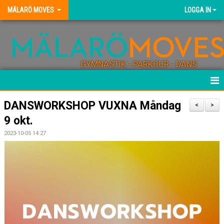
MÄLARÖ MOVES
LOGGA IN
GYMNASTIK - PARKOUR - DANS
HEM
DANSWORKSHOP VUXNA Måndag
<
>
9 okt.
NYHETER
2023-10-05 14:27
KONTAKT
FÖRENINGEN
BLI TRÄNARE
FÖRENINGSKLÄDER