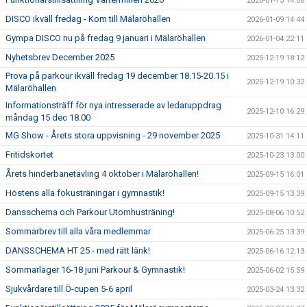
2026-01-15 14:08
DISCO ikväll fredag - Kom till Mälaröhallen
2026-01-09 14:44
Gympa DISCO nu på fredag 9 januari i Mälaröhallen
2026-01-04 22:11
Nyhetsbrev December 2025
2025-12-19 18:12
Prova på parkour ikväll fredag 19 december 18.15-20.15 i
2025-12-19 10:32
Mälaröhallen
Informationsträff för nya intresserade av ledaruppdrag
2025-12-10 16:29
måndag 15 dec 18.00
MG Show - Årets stora uppvisning - 29 november 2025
2025-10-31 14:11
Fritidskortet
2025-10-23 13:00
Årets hinderbanetävling 4 oktober i Mälaröhallen!
2025-09-15 16:01
Höstens alla fokusträningar i gymnastik!
2025-09-15 13:39
Dansschema och Parkour Utomhusträning!
2025-08-06 10:52
Sommarbrev till alla våra medlemmar
2025-06-25 13:39
DANSSCHEMA HT 25 - med rätt länk!
2025-06-16 12:13
Sommarläger 16-18 juni Parkour & Gymnastik!
2025-06-02 15:59
Sjukvårdare till Ö-cupen 5-6 april
2025-03-24 13:32