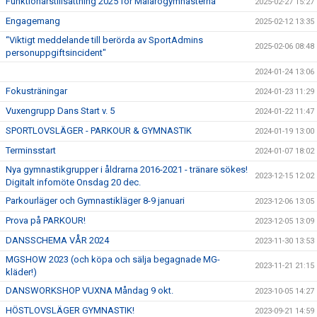
Funktionärstillsättning 2025 för Mälarögymnasterna
2025-02-27 15:27
Engagemang
2025-02-12 13:35
“Viktigt meddelande till berörda av SportAdmins
2025-02-06 08:48
personuppgiftsincident"
2024-01-24 13:06
Fokusträningar
2024-01-23 11:29
Vuxengrupp Dans Start v. 5
2024-01-22 11:47
SPORTLOVSLÄGER - PARKOUR & GYMNASTIK
2024-01-19 13:00
Terminsstart
2024-01-07 18:02
Nya gymnastikgrupper i åldrarna 2016-2021 - tränare sökes!
2023-12-15 12:02
Digitalt infomöte Onsdag 20 dec.
Parkourläger och Gymnastikläger 8-9 januari
2023-12-06 13:05
Prova på PARKOUR!
2023-12-05 13:09
DANSSCHEMA VÅR 2024
2023-11-30 13:53
MGSHOW 2023 (och köpa och sälja begagnade MG-
2023-11-21 21:15
kläder!)
DANSWORKSHOP VUXNA Måndag 9 okt.
2023-10-05 14:27
HÖSTLOVSLÄGER GYMNASTIK!
2023-09-21 14:59