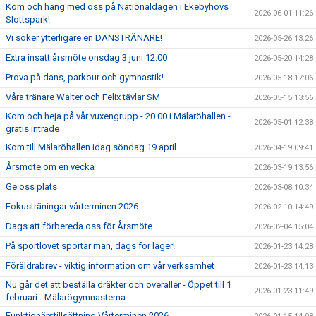
Kom och häng med oss på Nationaldagen i Ekebyhovs
2026-06-01 11:26
Slottspark!
Vi söker ytterligare en DANSTRÄNARE!
2026-05-26 13:26
Extra insatt årsmöte onsdag 3 juni 12.00
2026-05-20 14:28
Prova på dans, parkour och gymnastik!
2026-05-18 17:06
Våra tränare Walter och Felix tävlar SM
2026-05-15 13:56
Kom och heja på vår vuxengrupp - 20.00 i Mälaröhallen -
2026-05-01 12:38
gratis inträde
Kom till Mälaröhallen idag söndag 19 april
2026-04-19 09:41
Årsmöte om en vecka
2026-03-19 13:56
Ge oss plats
2026-03-08 10:34
Fokusträningar vårterminen 2026
2026-02-10 14:49
Dags att förbereda oss för Årsmöte
2026-02-04 15:04
På sportlovet sportar man, dags för läger!
2026-01-23 14:28
Föräldrabrev - viktig information om vår verksamhet
2026-01-23 14:13
Nu går det att beställa dräkter och overaller - Öppet till 1
2026-01-23 11:49
februari - Mälarögymnasterna
Funktionärstillsättning Vårterminen 2026