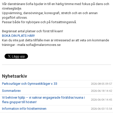
Vår danstränare Sofia bjuder in till en härlig timme med fokus på dans och
rörelseglädje.
Uppvärmning, dansövningar, koreografi, stretch och en och annan
yogaflört utlovas.
Passar både för nybörjare och på fortsättningsnivå.
Begränsat antal platser och först till kvarn!
BOKA DIN PLATS HÄR!
Kan du inte just detta tillfälle men är intresserad av att veta om kommande
träningar - maila sofia@malaromoves.se
Nyhetsarkiv
Parkourläger och Gymnastikläger v. 33
2026-08-05 09:57
Sommarbrev
2026-06-18 14:42
Vi behöver hjälp – vi saknar engagerade föräldrar/vuxna i
2026-06-04 14:45
flera grupper till hösten!
Information inför höstterminen
2026-06-03 15:54