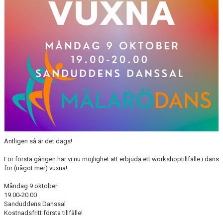
VANLIGA FRÅGOR
DOKUMENT
MINI Ö-CUPEN
PARAGYMNASTIK
WORLD GYMNAESTRADA
Äntligen så är det dags!
För första gången har vi nu möjlighet att erbjuda ett workshoptillfälle i dans
för (något mer) vuxna!
Måndag 9 oktober
19.00-20.00
Sanduddens Danssal
Kostnadsfritt första tillfälle!