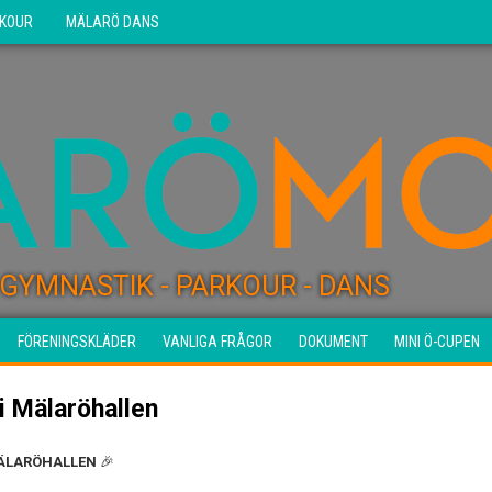
KOUR
MÄLARÖ DANS
GYMNASTIK - PARKOUR - DANS
FÖRENINGSKLÄDER
VANLIGA FRÅGOR
DOKUMENT
MINI Ö-CUPEN
i Mälaröhallen
 MÄLARÖHALLEN
🎉