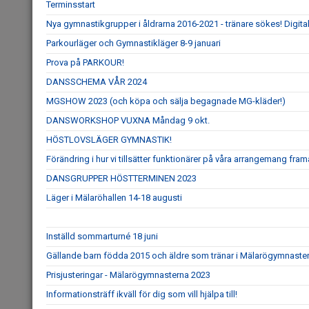
Terminsstart
Nya gymnastikgrupper i åldrarna 2016-2021 - tränare sökes! Digit
Parkourläger och Gymnastikläger 8-9 januari
Prova på PARKOUR!
DANSSCHEMA VÅR 2024
MGSHOW 2023 (och köpa och sälja begagnade MG-kläder!)
DANSWORKSHOP VUXNA Måndag 9 okt.
HÖSTLOVSLÄGER GYMNASTIK!
Förändring i hur vi tillsätter funktionärer på våra arrangemang fr
DANSGRUPPER HÖSTTERMINEN 2023
Läger i Mälaröhallen 14-18 augusti
Inställd sommarturné 18 juni
Gällande barn födda 2015 och äldre som tränar i Mälarögymnaste
Prisjusteringar - Mälarögymnasterna 2023
Informationsträff ikväll för dig som vill hjälpa till!