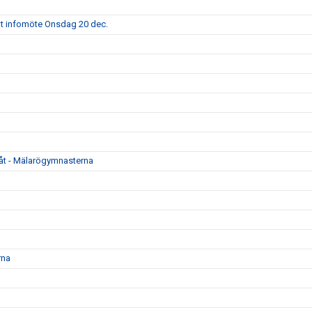
alt infomöte Onsdag 20 dec.
amåt - Mälarögymnasterna
rna