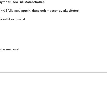
GympaDisco
i 🏟️
Mälaröhallen
!
g kväll fylld med
musik, dans och massor av aktiviteter
!
 ha kul tillsammans!
a kul med oss!