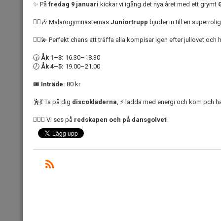
✨ På
fredag 9 januari
kickar vi igång det nya året med ett grymt
🤸‍♀️🎶 Mälarögymnasternas
Juniortrupp
bjuder in till en superroli
👯‍♂️💫 Perfekt chans att träffa alla kompisar igen efter jullovet och
🕟
Åk 1–3:
16.30–18.30
🕖
Åk 4–5:
19.00–21.00
🎟️
Inträde:
80 kr
🕺💃 Ta på dig
discokläderna
, ⚡ ladda med energi och kom och h
🤸‍♂️✨ Vi ses på
redskapen och på dansgolvet
!