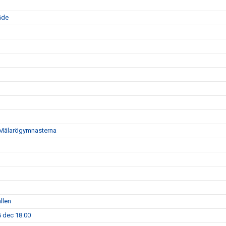
äde
i - Mälarögymnasterna
llen
5 dec 18.00