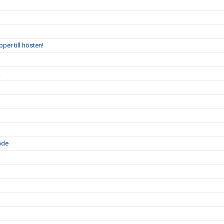
per till hösten!
!
äde