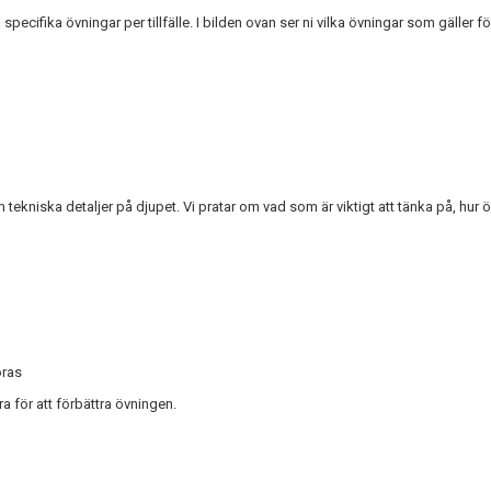
å
specifik
a
övning
ar
per tillfälle
. I bilden ovan
ser
ni
vilka övningar som gäller
fö
 tekniska detaljer
på djupet.
Vi pratar om
vad som är viktigt att tänka på
, hur 
öras
a för att förbättra övningen.