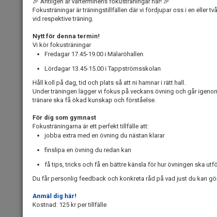
🎉
Äntligen är vårterminens fokusträningar här!
🎉
Fokusträningar är trä
ningstillfällen
där vi fördjupar oss i
en
eller tv
vid respektive träning.
Nytt för denna termin!
Vi kör fokusträningar
Fredagar
17.45-19.00
i Mälaröhallen
Lördagar
13.45-15.00
i Tappströmsskolan
Håll koll på
dag, tid och plats
så att
ni
hamnar i rätt hall.
Under träningen lägger v
i
fokus på veckans övning och går igenom
tränare
ska få ökad kunskap och förståelse.
För dig som gymnast
Fokusträningarna är ett perfekt tillfälle att:
jobba extra med en övning du nästan klarar
finslipa en övning du redan kan
få tips, tricks och
få
en bättre känsla för hur övningen ska utf
Du får personlig feedback och konkreta råd på
vad just du
kan gör
Anmäl dig här!
Kostnad:
125 kr per tillfälle