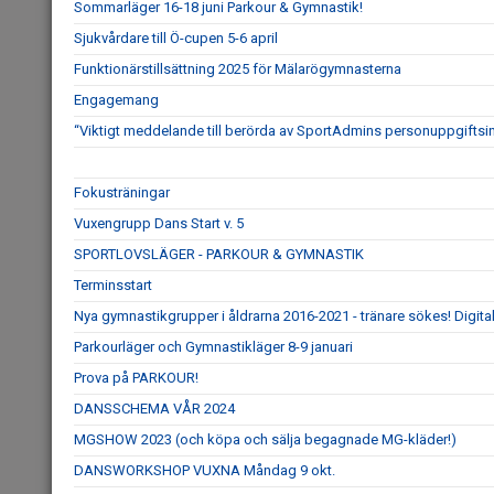
Sommarläger 16-18 juni Parkour & Gymnastik!
Sjukvårdare till Ö-cupen 5-6 april
Funktionärstillsättning 2025 för Mälarögymnasterna
Engagemang
“Viktigt meddelande till berörda av SportAdmins personuppgiftsi
Fokusträningar
Vuxengrupp Dans Start v. 5
SPORTLOVSLÄGER - PARKOUR & GYMNASTIK
Terminsstart
Nya gymnastikgrupper i åldrarna 2016-2021 - tränare sökes! Digit
Parkourläger och Gymnastikläger 8-9 januari
Prova på PARKOUR!
DANSSCHEMA VÅR 2024
MGSHOW 2023 (och köpa och sälja begagnade MG-kläder!)
DANSWORKSHOP VUXNA Måndag 9 okt.