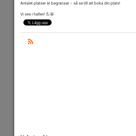
Antalet platser är begränsat – så
se till att boka din plats!
Vi ses i hallen!
💪🤩