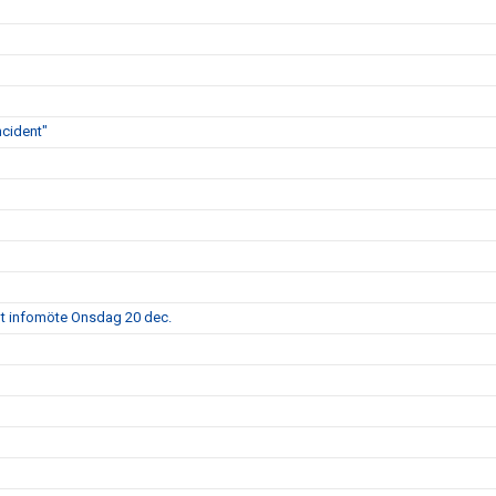
ncident"
alt infomöte Onsdag 20 dec.