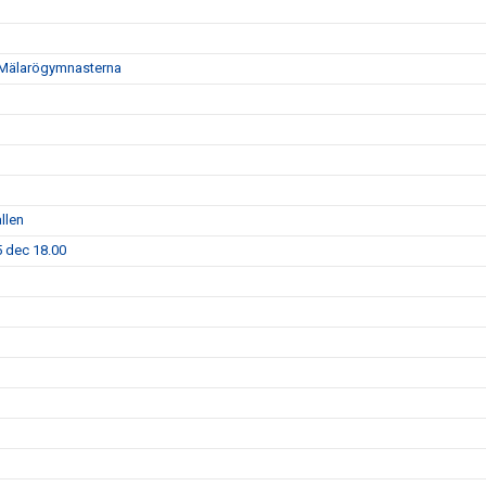
i - Mälarögymnasterna
llen
5 dec 18.00