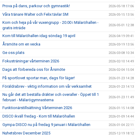
Prova på dans, parkour och gymnastik!
2026-05-18 17:06
Våra tränare Walter och Felix tävlar SM
2026-05-15 13:56
Kom och heja på vår vuxengrupp - 20.00 i Mälaröhallen -
2026-05-01 12:38
gratis inträde
Kom till Mälaröhallen idag söndag 19 april
2026-04-19 09:41
Årsmöte om en vecka
2026-03-19 13:56
Ge oss plats
2026-03-08 10:34
Fokusträningar vårterminen 2026
2026-02-10 14:49
Dags att förbereda oss för Årsmöte
2026-02-04 15:04
På sportlovet sportar man, dags för läger!
2026-01-23 14:28
Föräldrabrev - viktig information om vår verksamhet
2026-01-23 14:13
Nu går det att beställa dräkter och overaller - Öppet till 1
2026-01-23 11:49
februari - Mälarögymnasterna
Funktionärstillsättning Vårterminen 2026
2026-01-15 14:08
DISCO ikväll fredag - Kom till Mälaröhallen
2026-01-09 14:44
Gympa DISCO nu på fredag 9 januari i Mälaröhallen
2026-01-04 22:11
Nyhetsbrev December 2025
2025-12-19 18:12