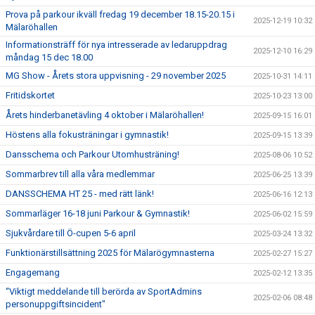
Prova på parkour ikväll fredag 19 december 18.15-20.15 i
2025-12-19 10:32
Mälaröhallen
Informationsträff för nya intresserade av ledaruppdrag
2025-12-10 16:29
måndag 15 dec 18.00
MG Show - Årets stora uppvisning - 29 november 2025
2025-10-31 14:11
Fritidskortet
2025-10-23 13:00
Årets hinderbanetävling 4 oktober i Mälaröhallen!
2025-09-15 16:01
Höstens alla fokusträningar i gymnastik!
2025-09-15 13:39
Dansschema och Parkour Utomhusträning!
2025-08-06 10:52
Sommarbrev till alla våra medlemmar
2025-06-25 13:39
DANSSCHEMA HT 25 - med rätt länk!
2025-06-16 12:13
Sommarläger 16-18 juni Parkour & Gymnastik!
2025-06-02 15:59
Sjukvårdare till Ö-cupen 5-6 april
2025-03-24 13:32
Funktionärstillsättning 2025 för Mälarögymnasterna
2025-02-27 15:27
Engagemang
2025-02-12 13:35
“Viktigt meddelande till berörda av SportAdmins
2025-02-06 08:48
personuppgiftsincident"