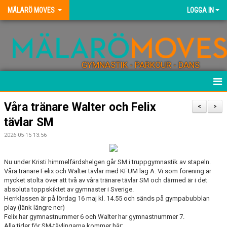
MÄLARÖ MOVES
LOGGA IN
GYMNASTIK - PARKOUR - DANS
HEM
Våra tränare Walter och Felix
<
>
tävlar SM
NYHETER
2026-05-15 13:56
KONTAKT
Nu under Kristi himmelfärdshelgen går SM i truppgymnastik av stapeln.
FÖRENINGEN
Våra tränare Felix och Walter tävlar med KFUM lag A. Vi som förening är
mycket stolta över att två av våra tränare tävlar SM och därmed är i det
absoluta toppskiktet av gymnaster i Sverige.
BLI TRÄNARE
Herrklassen är på lördag 16 maj kl. 14.55 och sänds på gympabubblan
play (länk längre ner)
FÖRENINGSKLÄDER
Felix har gymnastnummer 6 och Walter har gymnastnummer 7.
Alla tider för SM-tävlingarna kommer här: