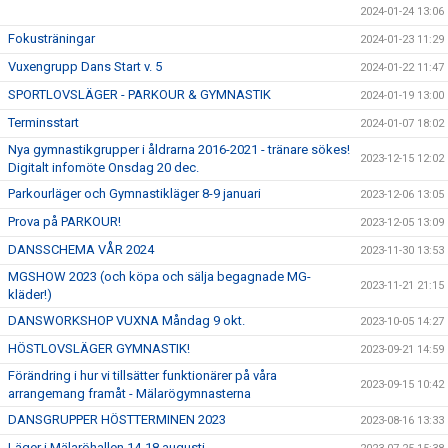
2024-01-24 13:06
Fokusträningar
2024-01-23 11:29
Vuxengrupp Dans Start v. 5
2024-01-22 11:47
SPORTLOVSLÄGER - PARKOUR & GYMNASTIK
2024-01-19 13:00
Terminsstart
2024-01-07 18:02
Nya gymnastikgrupper i åldrarna 2016-2021 - tränare sökes!
2023-12-15 12:02
Digitalt infomöte Onsdag 20 dec.
Parkourläger och Gymnastikläger 8-9 januari
2023-12-06 13:05
Prova på PARKOUR!
2023-12-05 13:09
DANSSCHEMA VÅR 2024
2023-11-30 13:53
MGSHOW 2023 (och köpa och sälja begagnade MG-
2023-11-21 21:15
kläder!)
DANSWORKSHOP VUXNA Måndag 9 okt.
2023-10-05 14:27
HÖSTLOVSLÄGER GYMNASTIK!
2023-09-21 14:59
Förändring i hur vi tillsätter funktionärer på våra
2023-09-15 10:42
arrangemang framåt - Mälarögymnasterna
DANSGRUPPER HÖSTTERMINEN 2023
2023-08-16 13:33
Läger i Mälaröhallen 14-18 augusti