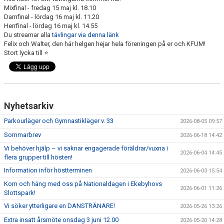
VANLIGA FRÅGOR
Mixfinal - fredag 15 maj kl. 18.10
Damfinal - lördag 16 maj kl. 11.20
Herrfinal - lördag 16 maj kl. 14.55
DOKUMENT
Du streamar alla
tävlingar via denna länk
Felix och Walter, den här helgen hejar hela föreningen på er och KFUM!
MINI Ö-CUPEN
Stort lycka till ⭐️
PARAGYMNASTIK
WORLD GYMNAESTRADA
Nyhetsarkiv
Parkourläger och Gymnastikläger v. 33
2026-08-05 09:57
Sommarbrev
2026-06-18 14:42
Vi behöver hjälp – vi saknar engagerade föräldrar/vuxna i
2026-06-04 14:45
flera grupper till hösten!
Information inför höstterminen
2026-06-03 15:54
Kom och häng med oss på Nationaldagen i Ekebyhovs
2026-06-01 11:26
Slottspark!
Vi söker ytterligare en DANSTRÄNARE!
2026-05-26 13:26
Extra insatt årsmöte onsdag 3 juni 12.00
2026-05-20 14:28